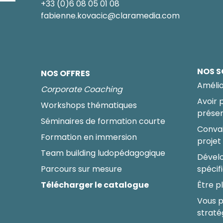
+33 (0)6 08 05 01 08
fabienne.kovacic@claramedia.com
NOS S
NOS OFFRES
Amélio
Corporate Coaching
Avoir 
Workshops thématiques
présen
Séminaires de formation courte
Convai
Formation en immersion
projet
Team building ludopédagogique
Dévelo
Parcours sur mesure
spécif
Télécharger le catalogue
Être pl
Vous p
straté