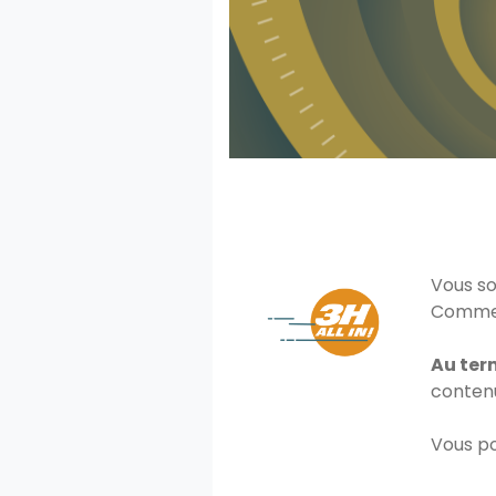
Vous so
Comment
Au ter
contenu
Vous po