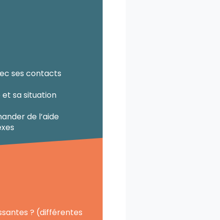
vec ses contacts
et sa situation
mander de l’aide
exes
santes ? (différentes