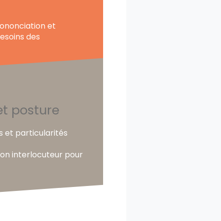
rononciation et
besoins des
t posture
 et particularités
son interlocuteur pour