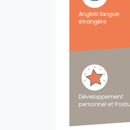
Anglais langue
étrangère
Développement
personnel et Post