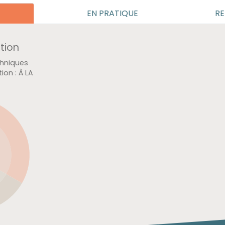
EN PRATIQUE
RE
ation
t
sture
: