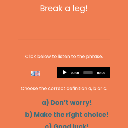
Break a leg!
Click below to listen to the phrase.
Audio
Current
Total
00:00
00:00
Player
time
duration
Choose the correct definition a, b or c.
a) Don’t worry!
b) Make the right choice!
c) Good luck!