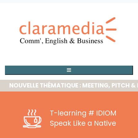
OUVELLE THÉMATIQUE : MEETING, PITCH & PRE
T-learning
# IDIOM
Speak Like a Native