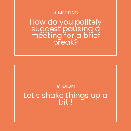
# MEETING
How do you politely
suggest pausing a
meeting for a brief
break?
# IDIOM
Let’s shake things up a
bit !