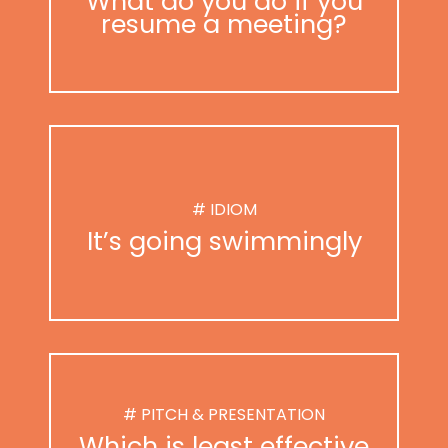
What do you do if you
resume a meeting?
# IDIOM
It’s going swimmingly
# PITCH & PRESENTATION
Which is least effective