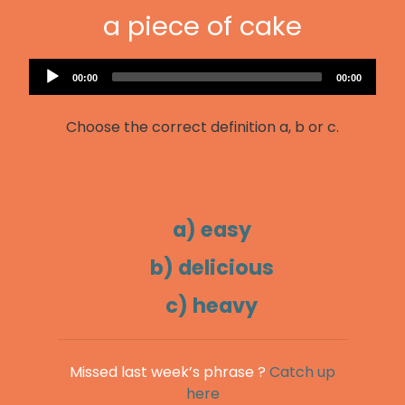
a piece of cake
Audio
Current
Total
00:00
00:00
Player
time
duration
Choose the correct definition a, b or c.
a) easy
b) delicious
c) heavy
Missed last week’s phrase ?
Catch up
here