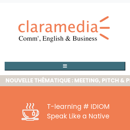
UVELLE THÉMATIQUE : MEETING, PITCH & PRES
T-learning
# IDIOM
Speak Like a Native