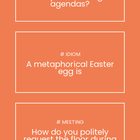
agendas?
# IDIOM
A metaphorical Easter
egg is
# MEETING
How do you politely
request the floor during