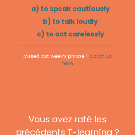
a) to speak cautiously
b) to talk loudly
c) to act carelessly
Missed last week’s phrase ?
Catch up
here
Vous avez raté les
précédents T-learning ?