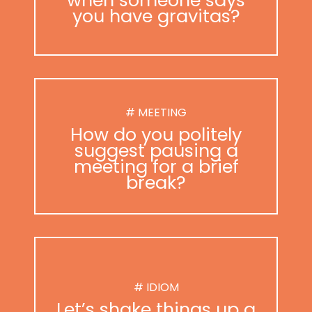
you have gravitas?
# MEETING
How do you politely
suggest pausing a
meeting for a brief
break?
# IDIOM
Let’s shake things up a