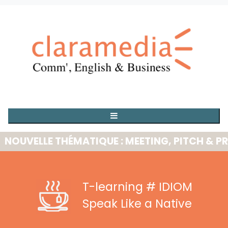
VELLE THÉMATIQUE : MEETING, PITCH & PRESE
T-learning
# IDIOM
Speak Like a Native