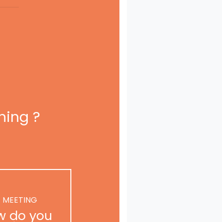
ning ?
 MEETING
w do you