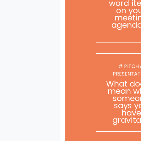
word it
on yo
meeti
agend
# PITCH
PRESENTAT
What doe
mean w
someo
says y
have
gravit