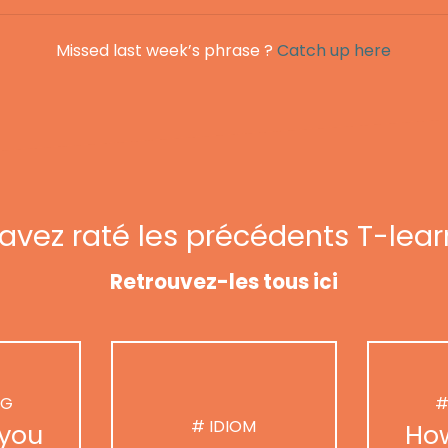
Missed last week’s phrase ?
Catch up here
avez raté les précédents T-lear
Retrouvez-les tous ici
NG
#
# IDIOM
you
Ho