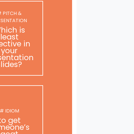
 PITCH &
ESENTATION
hich is
least
ective in
your
sentation
slides?
# IDIOM
to get
meone’s
goat