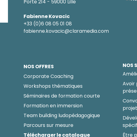
Porte 214 - 59000 Lille
Fabienne Kovacic
+33 (0)6 08 05 01 08
fabienne.kovacic@claramedia.com
NOS 
NOS OFFRES
Améli
Corporate Coaching
Avoir
Workshops thématiques
prése
Séminaires de formation courte
Conva
Formation en immersion
proje
Team building ludopédagogique
Dével
Parcours sur mesure
spéci
Télécharger le catalogue
Être p