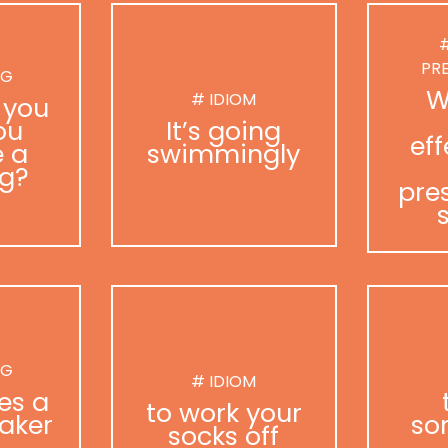
#
PR
NG
W
# IDIOM
 you
ou
It’s going
eff
 a
swimmingly
g?
pre
NG
# IDIOM
es a
to work your
aker
so
socks off