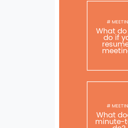
# MEETI
What do
do if y
resume
meetin
# MEETI
What do
minute-t
do?