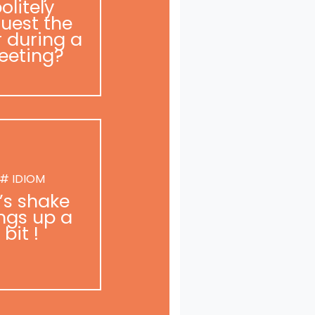
olitely
uest the
r during a
eeting?
# IDIOM
t’s shake
ngs up a
bit !