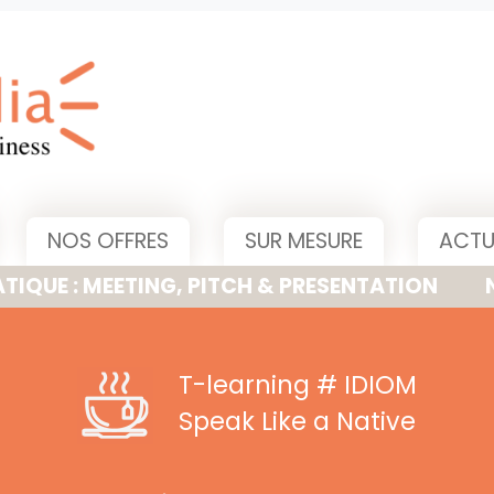
NOS OFFRES
SUR MESURE
ACTU
EETING, PITCH & PRESENTATION
NOUVELLE 
T-learning
# IDIOM
Speak Like a Native