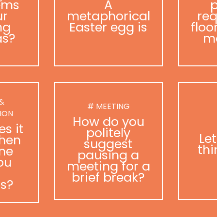
ems
A
p
ur
metaphorical
req
ng
Easter egg is
floo
as?
m
 &
# MEETING
ION
How do you
s it
politely
Le
hen
suggest
thi
ne
pausing a
ou
meeting for a
brief break?
as?