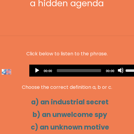
a hidden agenda
Click below to listen to the phrase.
Audio
Us
Current
Total
00:00
00:00
Player
time
duration
Up
Arr
Choose the correct definition a, b or c.
key
to
a) an industrial secret
inc
or
b) an unwelcome spy
dec
c) an unknown motive
vol