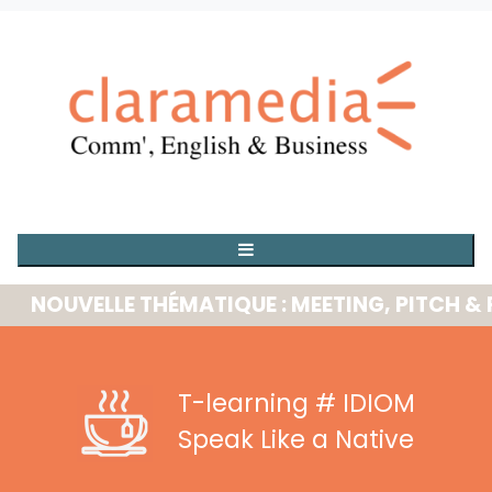
OUVELLE THÉMATIQUE : MEETING, PITCH & PRE
T-learning
# IDIOM
Speak Like a Native