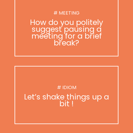
# MEETING
How do you politely
suggest pausing a
meeting for a brief
break?
# IDIOM
Let’s shake things up a
bit !