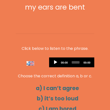
my ears are bent
Click below to listen to the phrase.
Audio
Current
Total
00:00
00:00
Player
time
duration
Choose the correct definition a, b or c.
a) I can’t agree
b) it’s too loud
c) I am bored