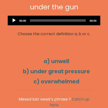
under the gun
Audio
Current
Total
00:00
00:04
Player
time
duration
Choose the correct definition a, b or c.
a) unwell
b) under great pressure
c) overwhelmed
Missed last week’s phrase ?
Catch up
here