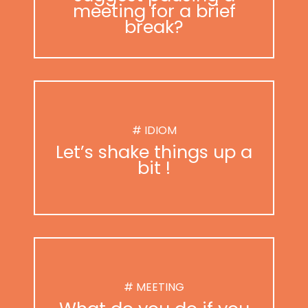
meeting for a brief
break?
# IDIOM
Let’s shake things up a
bit !
# MEETING