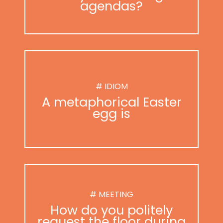
agendas?
# IDIOM
A metaphorical Easter
egg is
# MEETING
How do you politely
request the floor during