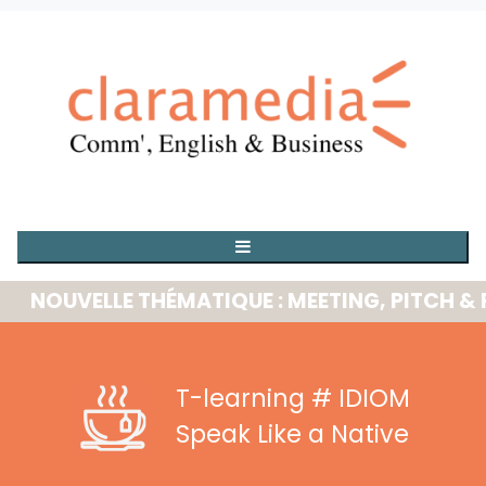
OUVELLE THÉMATIQUE : MEETING, PITCH & PRE
T-learning
# IDIOM
Speak Like a Native