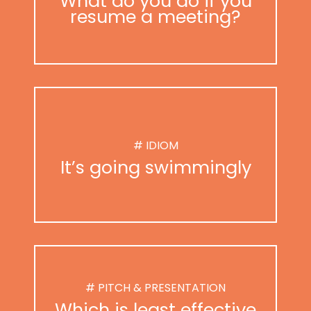
What do you do if you
resume a meeting?
# IDIOM
It’s going swimmingly
# PITCH & PRESENTATION
Which is least effective