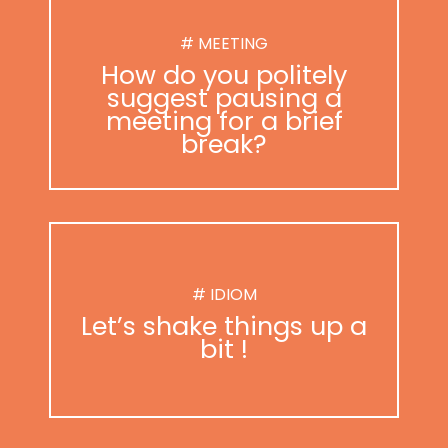
# MEETING
How do you politely
suggest pausing a
meeting for a brief
break?
# IDIOM
Let’s shake things up a
bit !