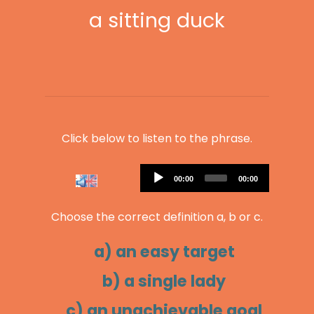
a sitting duck
Click below to listen to the phrase.
Audio
Current
Total
00:00
00:00
Player
time
duration
Choose the correct definition a, b or c.
a) an easy target
b) a single lady
c) an unachievable goal