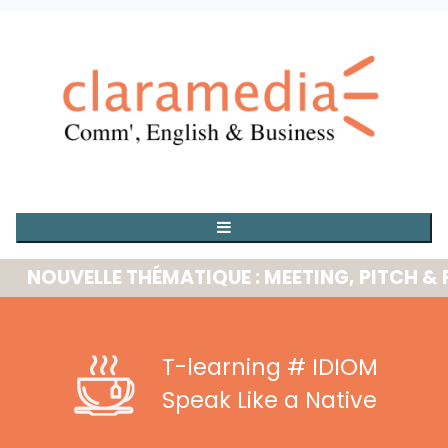
OUVELLE THÉMATIQUE : MEETING, PITCH & PRE
T-learning
# IDIOM
Speak Like a Native