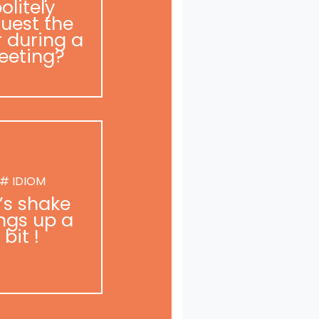
olitely
uest the
r during a
eeting?
# IDIOM
t’s shake
ngs up a
bit !