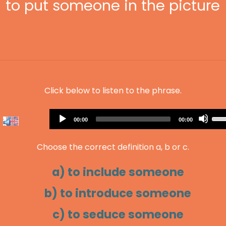
to put someone in the picture
Click below to listen to the phrase.
Audio
Us
Current
Total
00:00
00:00
Player
time
duration
Up
Arr
Choose the correct definition a, b or c.
key
to
a) to include someone
inc
or
b) to introduce someone
dec
c) to seduce someone
vol