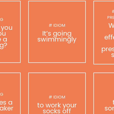
#
PR
NG
W
# IDIOM
 you
ou
It’s going
eff
 a
swimmingly
g?
pre
NG
# IDIOM
es a
to work your
aker
so
socks off