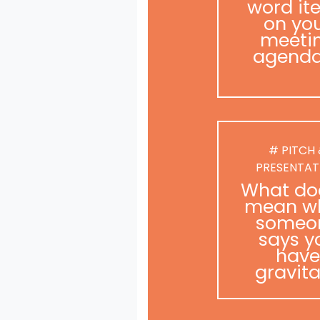
word it
on yo
meeti
agend
# PITCH
PRESENTAT
What doe
mean w
someo
says y
have
gravit