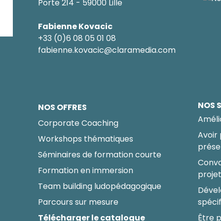
Porte 214 - 59000 Lille
Fabienne Kovacic
+33 (0)6 08 05 01 08
fabienne.kovacic@claramedia.com
NOS 
NOS OFFRES
Améli
Corporate Coaching
Avoir
Workshops thématiques
prése
Séminaires de formation courte
Conva
Formation en immersion
proje
Team building ludopédagogique
Dével
Parcours sur mesure
spéci
Télécharger le catalogue
Être p