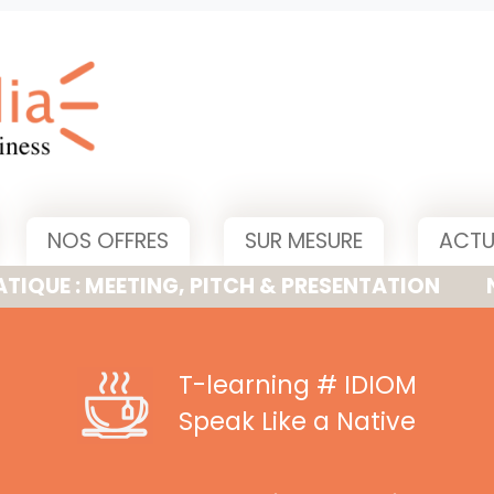
NOS OFFRES
SUR MESURE
ACTU
MEETING, PITCH & PRESENTATION
NOUVELLE
T-learning
# IDIOM
Speak Like a Native