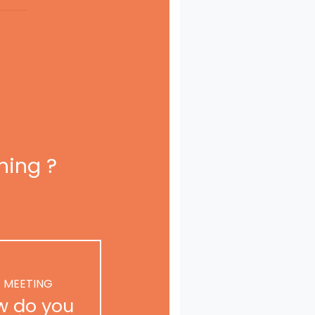
ning ?
 MEETING
w do you