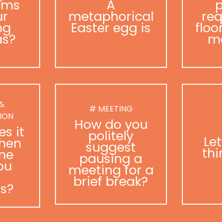
ems
A
p
ur
metaphorical
req
ng
Easter egg is
floo
as?
m
 &
# MEETING
ION
How do you
s it
politely
Le
hen
suggest
thi
ne
pausing a
ou
meeting for a
brief break?
as?