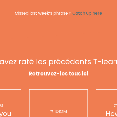
Missed last week’s phrase ?
Catch up here
avez raté les précédents T-lear
Retrouvez-les tous ici
NG
#
# IDIOM
you
Ho