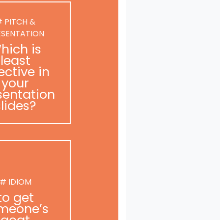
 PITCH &
ESENTATION
hich is
least
ective in
your
sentation
slides?
# IDIOM
to get
meone’s
goat