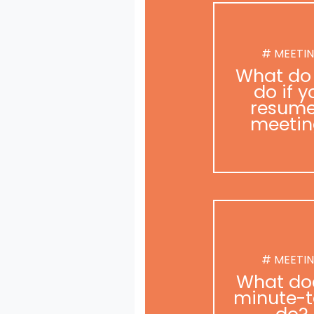
# MEETI
What do
do if y
resume
meetin
# MEETI
What do
minute-t
do?