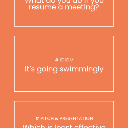
What do you do if you
resume a meeting?
# IDIOM
It’s going swimmingly
# PITCH & PRESENTATION
Which is least effective