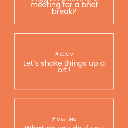
meeting for a brief
break?
# IDIOM
Let’s shake things up a
bit !
# MEETING