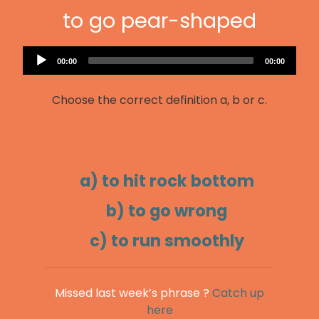
to go pear-shaped
Audio
Current
Total
00:00
00:00
Player
time
duration
Choose the correct definition a, b or c.
a) to hit rock bottom
b) to go wrong
c) to run smoothly
Missed last week’s phrase ?
Catch up
here