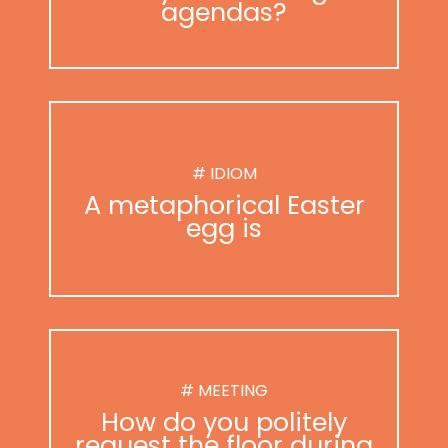
agendas?
# IDIOM
A metaphorical Easter
egg is
# MEETING
How do you politely
request the floor during