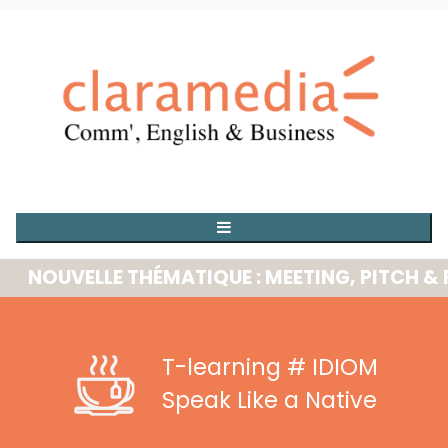
OUVELLE THÉMATIQUE : MEETING, PITCH & PRE
T-learning
# IDIOM
Speak Like a Native