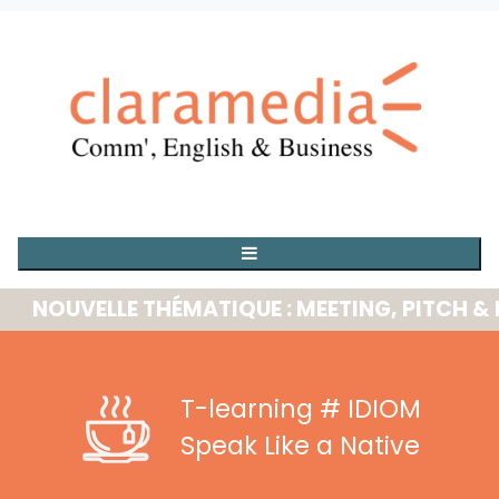
OUVELLE THÉMATIQUE : MEETING, PITCH & PR
T-learning
# IDIOM
Speak Like a Native