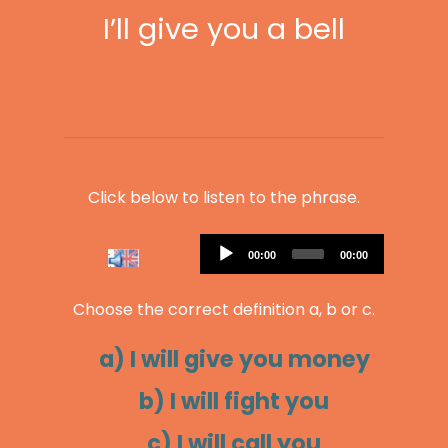
I’ll give you a bell
Click below to listen to the phrase.
Audio
Current
Total
00:00
00:00
Player
time
duration
Choose the correct definition a, b or c.
a) I will give you money
b) I will fight you
c) I will call you