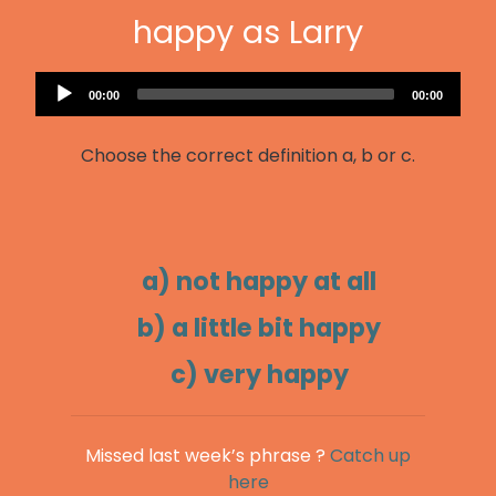
happy as Larry
Audio
Current
Total
00:00
00:00
Player
time
duration
Choose the correct definition a, b or c.
a) not happy at all
b) a little bit happy
c) very happy
Missed last week’s phrase ?
Catch up
here