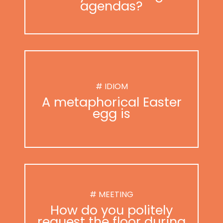
agendas?
# IDIOM
A metaphorical Easter
egg is
# MEETING
How do you politely
request the floor during