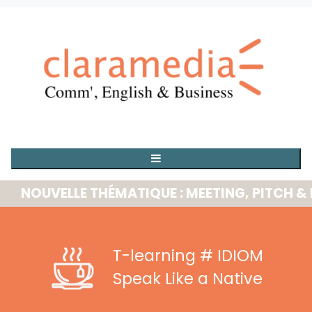
OUVELLE THÉMATIQUE : MEETING, PITCH & PRE
T-learning
# IDIOM
Speak Like a Native