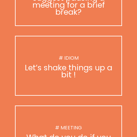
meeting for a brief
break?
# IDIOM
Let’s shake things up a
bit !
# MEETING