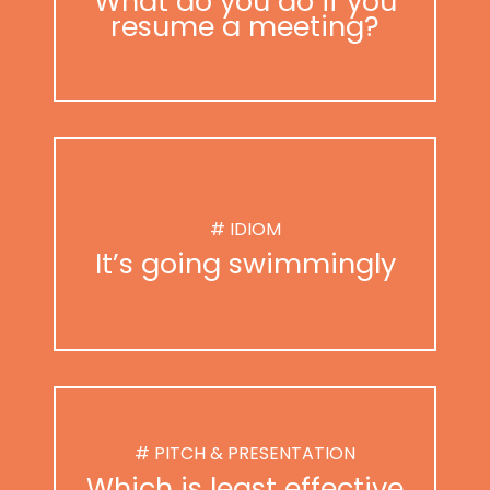
What do you do if you
resume a meeting?
# IDIOM
It’s going swimmingly
# PITCH & PRESENTATION
Which is least effective