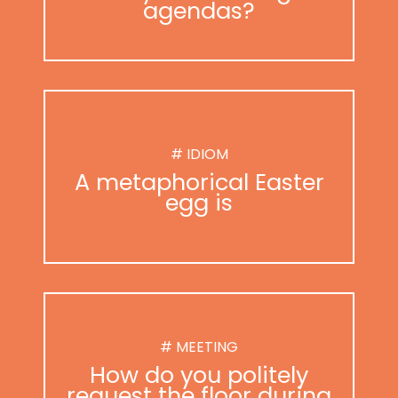
agendas?
# IDIOM
A metaphorical Easter
egg is
# MEETING
How do you politely
request the floor during