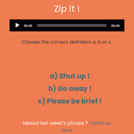
Zip it !
Audio
Current
Total
00:00
00:00
Player
time
duration
Choose the correct definition a, b or c.
a) Shut up !
b) Go away !
c) Please be brief !
Missed last week’s phrase ?
Catch up
here