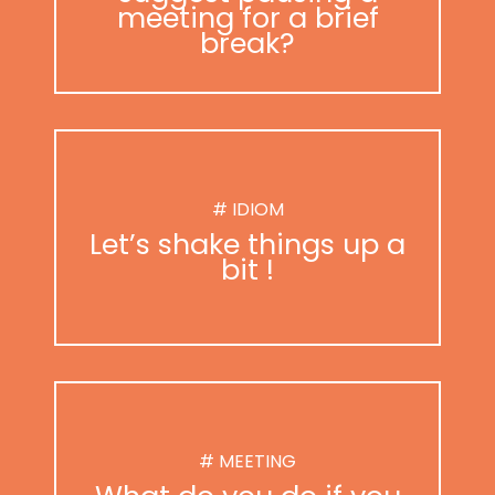
meeting for a brief
break?
# IDIOM
Let’s shake things up a
bit !
# MEETING