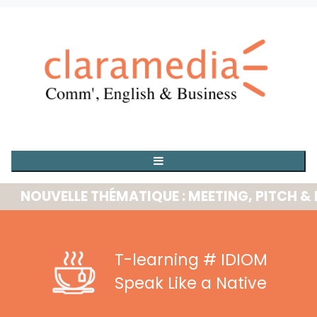
OUVELLE THÉMATIQUE : MEETING, PITCH & PRE
T-learning
# IDIOM
Speak Like a Native