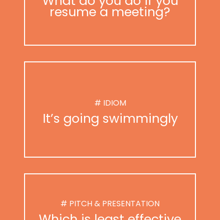
What do you do if you
resume a meeting?
# IDIOM
It’s going swimmingly
# PITCH & PRESENTATION
Which is least effective