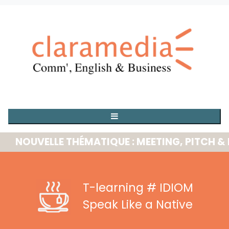
OUVELLE THÉMATIQUE : MEETING, PITCH & PRE
T-learning
# IDIOM
Speak Like a Native