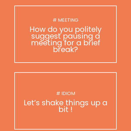
# MEETING
How do you politely
suggest pausing a
meeting for a brief
break?
# IDIOM
Let’s shake things up a
bit !