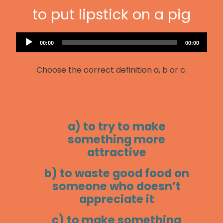
to put lipstick on a pig
Audio
Current
Total
00:00
00:00
Player
time
duration
Choose the correct definition a, b or c.
a) to try to make
something more
attractive
b) to waste good food on
someone who doesn’t
appreciate it
c) to make something