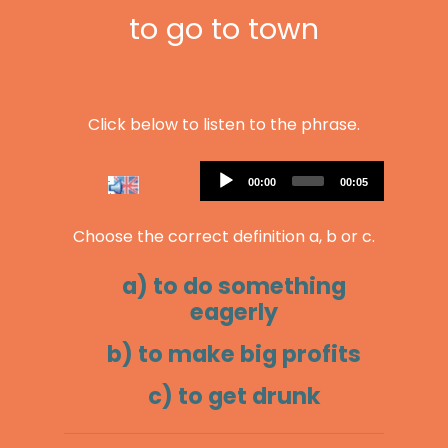
to go to town
Click below to listen to the phrase.
Audio
Current
Total
00:00
00:05
Player
time
duration
Choose the correct definition a, b or c.
a) to do something
eagerly
b) to make big profits
c) to get drunk