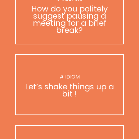
How do you politely
suggest pausing a
meeting for a brief
break?
# IDIOM
Let’s shake things up a
bit !