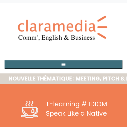
OUVELLE THÉMATIQUE : MEETING, PITCH & PRE
T-learning
# IDIOM
Speak Like a Native